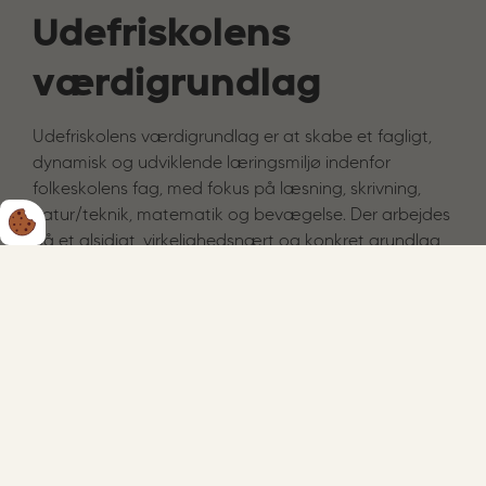
Udefriskolens
værdigrundlag
Udefriskolens værdigrundlag er at skabe et fagligt,
dynamisk og udviklende læringsmiljø indenfor
folkeskolens fag, med fokus på læsning, skrivning,
natur/teknik, matematik og bevægelse. Der arbejdes
på et alsidigt, virkelighedsnært og konkret grundlag,
således at eleverne gradvist danner sig erfaringer,
kundskaber og færdigheder indenfor de enkelte fags
emneområder – ofte gennem eksperimentering.
Udefriskolen arbejder ud fra undervisningsministeriets
Fælles Mål i alle fag.
Målet med udefriskolens virksomhed er at udvikle
elevernes faglige kundskaber og færdigheder og at
skabe et trygt miljø, med vægt på dialog, demokrati